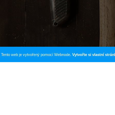
Tento web je vytvořený pomocí Webnode.
Vytvořte si vlastní strán
 nabízíme k prodeji tyto domény:
Pojistoven.cz
Hnuti.cz
Hnuti.cz
avanem.cz