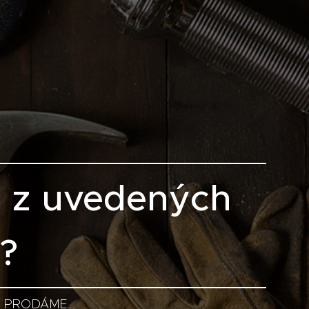
á z uvedených
?
I PRODÁME...