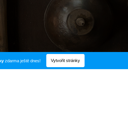
Vytvořit stránky
ky
zdarma ještě dnes!