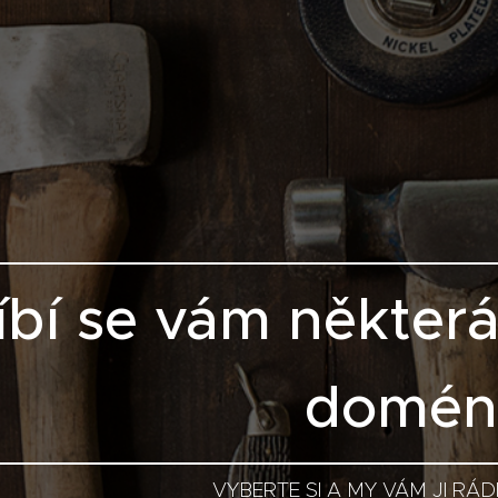
íbí se vám někter
domén
VYBERTE SI A MY VÁM JI RÁD