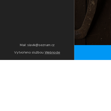
Mail: slavik@seznam.cz
Vytvořeno službou
Webnode
Momentálně
·
Porovnani
·
Obcanske
·
Obcanske-
·
CestyKar