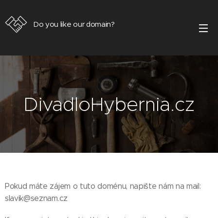
Do you like our domain?
DivadloHybernia.cz
Pokud máte zájem o tuto doménu, napište nám na mail:
slavik@seznam.cz