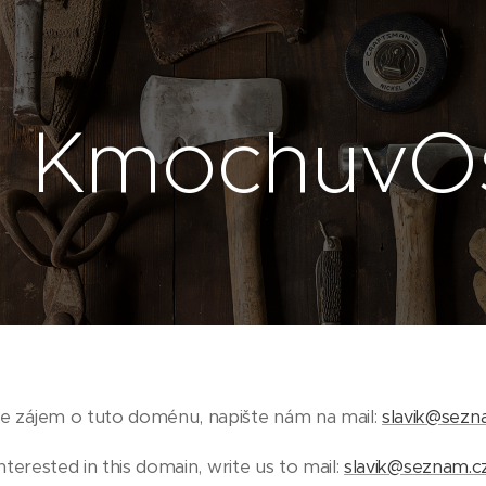
KmochuvOs
 zájem o tuto doménu, napište nám na mail:
slavik@sezn
interested in this domain, write us to mail:
slavik@seznam.c