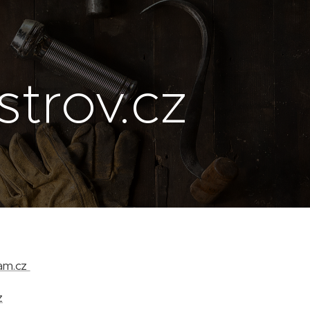
trov.cz
am.cz
z