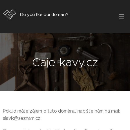
Do you like our domain?
Caje-kavy.cz
Pokud máte zájem o tuto doménu, napište nám na mail:
slavik@seznam.cz