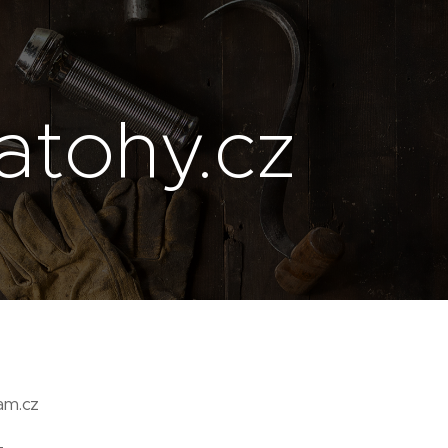
atohy.cz
am.cz