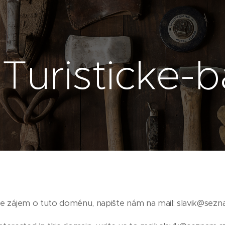
Turisticke-b
 zájem o tuto doménu, napište nám na mail: slavik@sezn